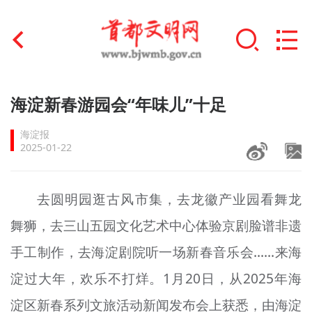
首页
海淀新春游园会“年味儿”十足
+
文明创建
海淀报
2025-01-22
文明实践
+
文明培育
去圆明园逛古风市集，去龙徽产业园看舞龙
舞狮，去三山五园文化艺术中心体验京剧脸谱非遗
未成年人思想道德建设
手工制作，去海淀剧院听一场新春音乐会……来海
+
榜样人物
淀过大年，欢乐不打烊。1月20日，从2025年海
身边好人
淀区新春系列文旅活动新闻发布会上获悉，由海淀