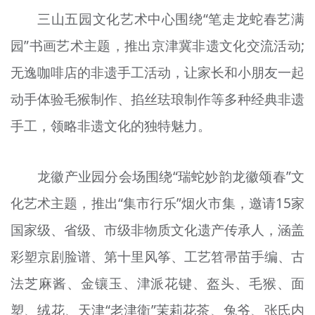
三山五园文化艺术中心围绕“笔走龙蛇春艺满
园”书画艺术主题，推出京津冀非遗文化交流活动;
无逸咖啡店的非遗手工活动，让家长和小朋友一起
动手体验毛猴制作、掐丝珐琅制作等多种经典非遗
手工，领略非遗文化的独特魅力。
龙徽产业园分会场围绕“瑞蛇妙韵龙徽颂春”文
化艺术主题，推出“集市行乐”烟火市集，邀请15家
国家级、省级、市级非物质文化遗产传承人，涵盖
彩塑京剧脸谱、第十里风筝、工艺笤帚苗手编、古
法芝麻酱、金镶玉、津派花键、盔头、毛猴、面
塑、绒花、天津“老津衛”茉莉花茶、兔爷、张氏内