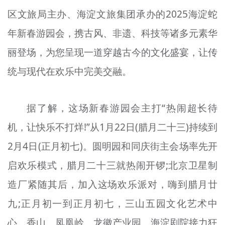
文明评论
区文旅局主办、海淀文旅集团承办的2025海淀蛇
年新春游园会，携古风、非遗、科技等诸多元素华
北京宣传文化引导基金
丽登场，为您呈现一道穿越古今的文化盛宴，让传
宣传思想文化人才
统与现代在欢乐中完美交融。
专题
+
据了解，这场新春游园会主打“热闹超长待
资料库
机，让快乐不打烊!”从1月22日(腊月二十三)持续到
2月4日(正月初七)。圆明园和同庆街主会场率先开
启欢乐模式，腊月二十三就热闹开锣;北京卫星制
造厂紧随其后，加入这场欢乐派对，嗨到腊月廿
九;正月初一到正月初七，三山五园文化艺术中
心、香山、凤凰岭、龙徽产业园、海淀剧院接力狂