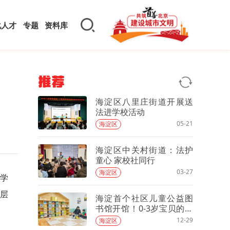
化人才
专题
资料库
推荐
海淀区八里庄街道开展送
法进学校活动
05-21
海淀区
海淀区中关村街道：法护
童心 家校社同行
03-27
海淀区
学
层
海淀首个社区儿童公益图
书馆开馆！0-3岁宝贝的阅
读乐园
12-29
海淀区