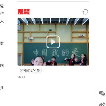
运
视频
作
人
群
;同
《中国我的爱》
06-15
共