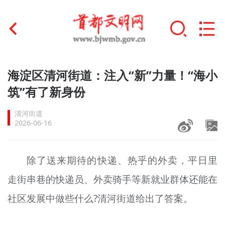
首页
海淀区清河街道：注入“新”力量！“海小
+
筑”有了新身份
文明创建
清河街道
文明实践
2026-06-16
+
文明培育
除了送来期待的快递、热乎的外卖，平日里
未成年人思想道德建设
走街串巷的快递员、外卖骑手等新就业群体还能在
+
榜样人物
社区发展中做些什么?清河街道给出了答案。
身边好人