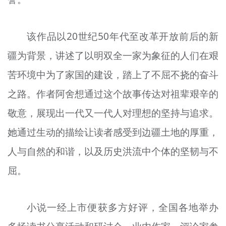
文明评论
北京宣传文化引导基金
该作品以20世纪50年代至改革开放前后的新
疆为背景，讲述了以明双全一家为象征的人们在艰
宣传思想文化人才
苦环境中为了家国的建设，踏上了不屈不挠的奋斗
专题
之路。作者阿舍想通过这个故事传达对祖辈艰辛的
+
资料库
敬意，展现出一代又一代人对理想的坚持与追求。
她通过生动的描绘让读者感受到边疆土地的厚重，
人与自然的和谐，以及历史洪流中个体的坚韧与不
屈。
小说一经上市便获多方好评，全国各地举办