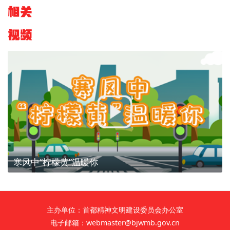
相关
文明评论
视频
北京宣传文化引导基金
宣传思想文化人才
专题
+
资料库
寒风中“柠檬黄”温暖你
主办单位：首都精神文明建设委员会办公室
电子邮箱：webmaster@bjwmb.gov.cn