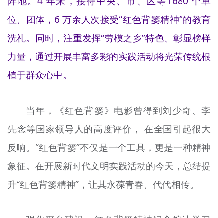
阵地。4 年来，接待中央、市、区等1680 个单
文明评论
位、团体，6 万余人次接受“红色背篓精神”的教育
北京宣传文化引导基金
洗礼。同时，注重发挥“劳模之乡”特色、彰显榜样
力量，通过开展丰富多彩的实践活动将光荣传统根
宣传思想文化人才
植于群众心中。
专题
+
资料库
当年，《红色背篓》电影曾得到刘少奇、李
先念等国家领导人的高度评价， 在全国引起很大
反响。“红色背篓”不仅是一个工具，更是一种精神
象征。在开展新时代文明实践活动的今天，总结提
升“红色背篓精神”，让其永葆青春、代代相传。