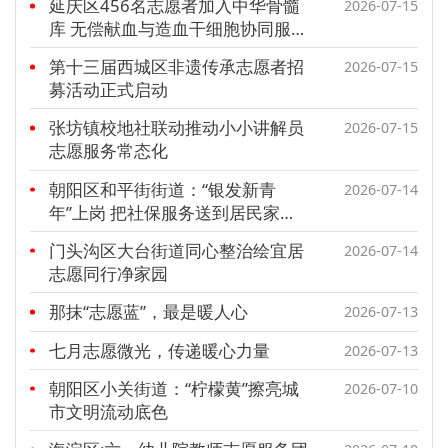
延庆区456名志愿者加入中华骨髓
2026-07-15
文明评论
库 无偿献血与造血干细胞协同服务
模式成为全市红十字系统示范样板
第十三届西城区非遗传承志愿者招
2026-07-15
北京宣传文化引导基金
募活动正式启动
宣传思想文化人才
张坊镇校地社联动推动小小讲解员
2026-07-15
志愿服务常态化
专题
朝阳区和平街街道：“银发新青
2026-07-14
+
年”上岗 把社保服务送到居民家门
资料库
口
门头沟区大台街道同心整治绘宜居
2026-07-14
志愿同行净家园
那抹“志愿蓝”，最是暖人心
2026-07-13
七月志愿微光，传递暖心力量
2026-07-13
朝阳区小关街道：“柠檬黄”擦亮城
2026-07-10
市文明流动底色