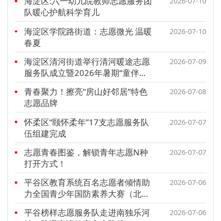
海淀区:六一幼儿院教师志愿服务团
2026-07-10
队暖心护航科学育儿
海淀区学院路街道：志愿微光 温暖
2026-07-10
春夏
海淀区清河街道举行清河暖途志愿
2026-07-09
服务队成立暨2026年暑期“童伴暖
途 青春领航”志愿服务项目启动仪
青春聚力！擦亮“房山好邻居”特色
2026-07-08
式
志愿品牌
怀柔区“颐怀柔年”17支志愿服务队
2026-07-07
伍组建完成
志愿青春图鉴，解锁青年志愿N种
2026-07-07
打开方式！
平谷区教育系统百名志愿者倾情助
2026-07-06
力全国青少年国防素养大赛（北京
赛区）选拔赛
平谷榜样志愿服务队走进南独乐河
2026-07-06