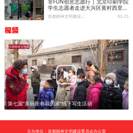
非FUN创意志愿行 | 北京印刷学院
学生志愿者走进大兴区黄村西里社
区开展文化墙彩绘活动
首都精神文明建设委员会办公室
02-23
视频
第七届“美丽街巷我的家”线下写生活动
主办单位：首都精神文明建设委员会办公室