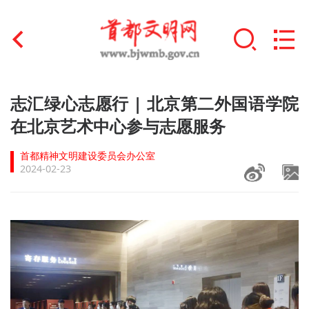
首页
志汇绿心志愿行 | 北京第二外国语学院
+
在北京艺术中心参与志愿服务
文明创建
首都精神文明建设委员会办公室
文明实践
2024-02-23
+
文明培育
未成年人思想道德建设
+
榜样人物
身边好人