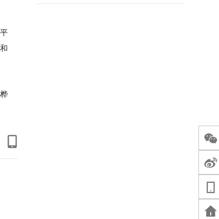
平
和
桦