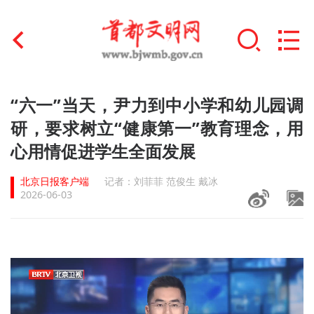
首页
“六一”当天，尹力到中小学和幼儿园调
+
研，要求树立“健康第一”教育理念，用
文明创建
心用情促进学生全面发展
文明实践
北京日报客户端
记者：刘菲菲 范俊生 戴冰
+
文明培育
2026-06-03
未成年人思想道德建设
+
榜样人物
身边好人