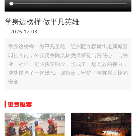
文明评论
学身边榜样 做平凡英雄
北京宣传文化引导基金
2025-12-03
宣传思想文化人才
学身边榜样，做平凡英雄。通州区九棵树街道新城嘉
专题
园社区内，外卖骑手陈文林凭借警觉与责任心，与物
+
业、社区、消防快速响应，形成了一场高效的接力，
资料库
成功排除了一起燃气泄漏隐患，守护了整栋居民楼的
安全。
更多推荐