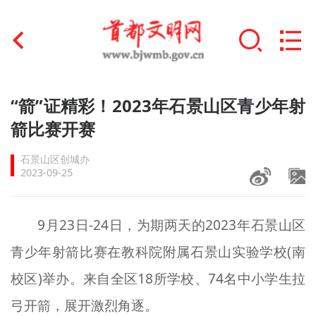
首页
“箭”证精彩！2023年石景山区青少年射
+
箭比赛开赛
文明创建
石景山区创城办
文明实践
2023-09-25
+
文明培育
9月23日-24日，为期两天的2023年石景山区
未成年人思想道德建设
青少年射箭比赛在教科院附属石景山实验学校(南
+
榜样人物
校区)举办。来自全区18所学校、74名中小学生拉
身边好人
弓开箭，展开激烈角逐。