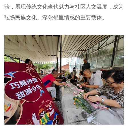
验，展现传统文化当代魅力与社区人文温度，成为
文明评论
弘扬民族文化、深化邻里情感的重要载体。
北京宣传文化引导基金
宣传思想文化人才
专题
+
资料库