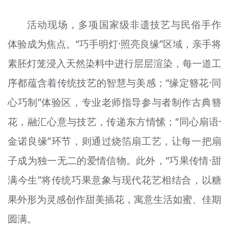
活动现场，多项国家级非遗技艺与民俗手作
体验成为焦点。“巧手明灯·照亮良缘”区域，亲手将
素胚
灯笼浸入天然染料中进行层层渲染，每一道工
序都蕴含着传统技艺的智慧与美感；“
缘定簪
花·同
心巧制”体验区，专业老师指导参与者制作古典
簪
花，融汇心意与技艺，传递东方情愫；“同心
扇
语·
金诺良缘”环节，则通过
烧箔扇
工艺，让每一把扇
子成为独一无二的爱情信物。此外，“
巧果
传情·
甜
满
今生”将传统
巧果
意象与现代花艺相结合，以糖
果外形为灵感创作甜美插花，寓意生活如蜜、佳期
圆满。