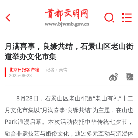
首页
月满喜事，良缘共结，石景山区老山街
+
道举办文化市集
文明创建
北京日报客户端
记者：吴镝
文明实践
2025-08-28
+
文明培育
8月28日，石景山区老山街道“老山有礼”十二
未成年人思想道德建设
月文化市集以“月满喜事·良缘共结”为主题，在山也
+
榜样人物
Park浪漫启幕。本次活动依托中华传统七夕节，
身边好人
融合非遗技艺与婚俗文化，通过多元互动与沉浸体