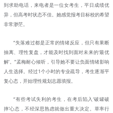
到求助电话，来电者是一位女考生，平日成绩优
文明评论
异，但高考时状态不佳。她感觉报考目标校的希望
北京宣传文化引导基金
非常渺茫。
宣传思想文化人才
专题
“失落难过都是正常的情绪反应，但只有果断
抽离、理性复盘，才能及时找到面对未来的‘最优
+
资料库
解’。”孟梅耐心倾听，引导她不要让负面情绪影响
人生选择。经过1个小时的专业疏导，考生逐渐平
复心态，开始理性规划志愿填报。
“有些考试失利的考生，在考后陷入‘破罐破
摔’心态，不经深思熟虑就做出重大决定。草率行