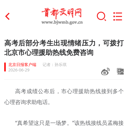
首页
高考后部分考生出现情绪压力，可拨打
+
北京市心理援助热线免费咨询
文明创建
北京日报客户端
记者：孙乐琪
文明实践
2026-06-29
+
文明培育
高考成绩公布后，市心理援助热线接到多个
未成年人思想道德建设
心理咨询求助电话。
+
榜样人物
身边好人
“真希望这只是一场梦。”该热线接线员孟梅接