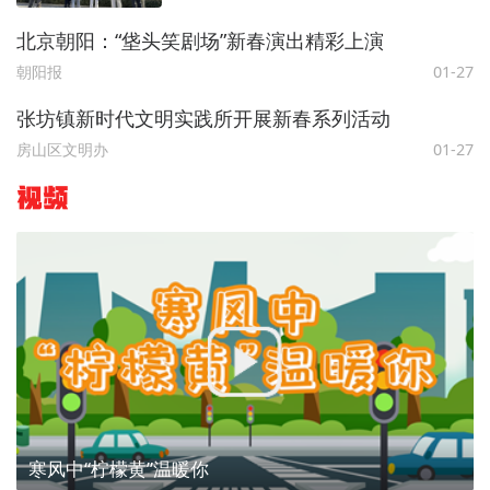
北京朝阳：“垡头笑剧场”新春演出精彩上演
朝阳报
01-27
张坊镇新时代文明实践所开展新春系列活动
房山区文明办
01-27
视频
寒风中“柠檬黄”温暖你