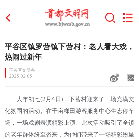
首页
平谷区镇罗营镇下营村：老人看大戏，
+
热闹过新年
文明创建
平谷区文明办
文明实践
2025-02-05
+
文明培育
大年初七(2月4日)，下营村迎来了一场充满文
未成年人思想道德建设
化氛围的活动。在千亩梯田游客服务中心生态停车
+
榜样人物
场，一场戏剧表演精彩上演。此次活动吸引了全镇
身边好人
的老年群体纷至沓来，为他们带来了一场精彩纷呈