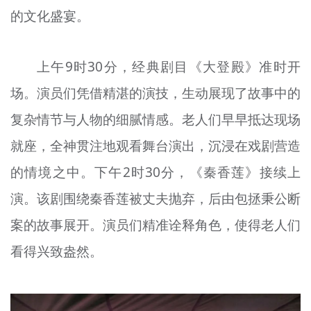
的文化盛宴。
文明评论
北京宣传文化引导基金
上午9时30分，经典剧目《大登殿》准时开
宣传思想文化人才
场。演员们凭借精湛的演技，生动展现了故事中的
专题
复杂情节与人物的细腻情感。老人们早早抵达现场
+
就座，全神贯注地观看舞台演出，沉浸在戏剧营造
资料库
的情境之中。下午2时30分，《秦香莲》接续上
演。该剧围绕秦香莲被丈夫抛弃，后由包拯秉公断
案的故事展开。演员们精准诠释角色，使得老人们
看得兴致盎然。