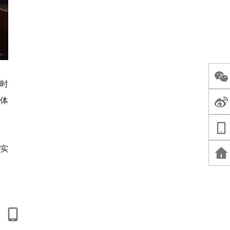
时
体
实