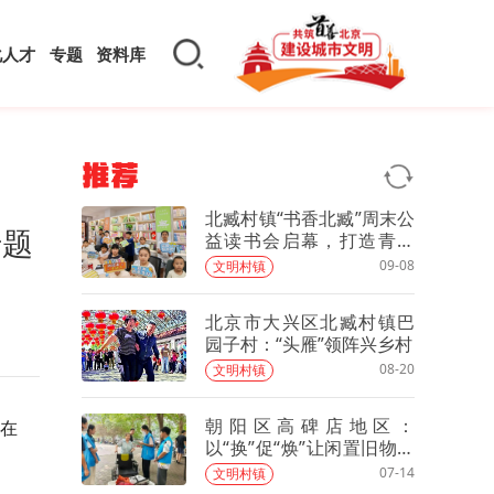
化人才
专题
资料库
推荐
北臧村镇“书香北臧”周末公
专题
益读书会启幕，打造青少
年“文化加油站”
09-08
文明村镇
北京市大兴区北臧村镇巴
园子村：“头雁”领阵兴乡村
08-20
文明村镇
朝阳区高碑店地区：
座在
以“换”促“焕”让闲置旧物开
启“新生”之旅
07-14
文明村镇