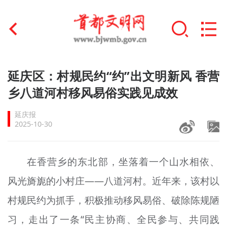
首页
延庆区：村规民约“约”出文明新风 香营
+
乡八道河村移风易俗实践见成效
文明创建
延庆报
文明实践
2025-10-30
+
文明培育
在香营乡的东北部，坐落着一个山水相依、
未成年人思想道德建设
风光旖旎的小村庄——八道河村。近年来，该村以
+
榜样人物
村规民约为抓手，积极推动移风易俗、破除陈规陋
身边好人
习，走出了一条“民主协商、全民参与、共同践