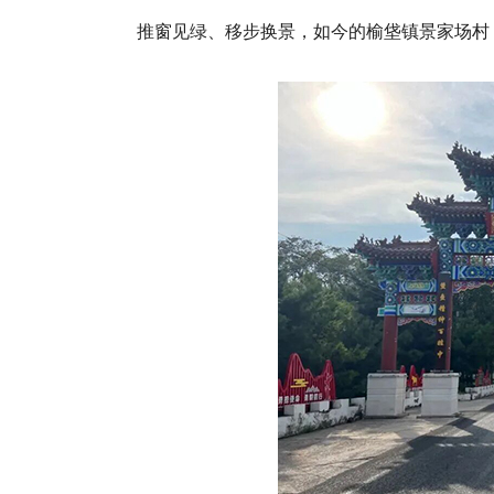
推窗见绿、移步换景，如今的榆垡镇景家场村