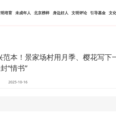
文明培育
未成年人
北京榜样
身边好人
文明评论
引导基金
文
兴范本！景家场村用月季、樱花写下
封“情书”
2025-10-16