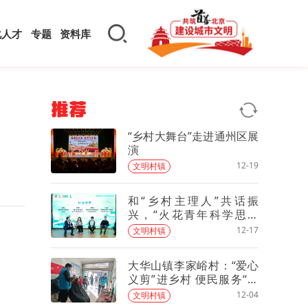
化人才
专题
资料库
推荐
“乡村大舞台”走进通州区展
演
12-19
文明村镇
和“乡村主理人”共话振
兴，“火花青年科学思想
会”走进延庆
12-17
文明村镇
大华山镇李家峪村：“爱心
义剪”进乡村 便民服务“零
距离”
12-04
文明村镇