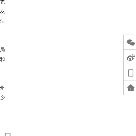
农
友
戏法
游局
映和
通州
乡