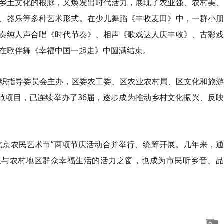
乡土文化的根脉，又焕发出时代活力，展现了农业强、农村美、
、器乐等多种艺术形式。在少儿舞蹈《丰收麦田》中，一群小朋
伴奏纯人声合唱《时代节奏》、相声《歌戏达人庆丰收》、古彩
后在歌伴舞《幸福中国一起走》中圆满结束。
组织指导委员会主办，区委农工委、区农业农村局、区文化和旅
范项目，已连续举办了36届，逐步成为推动乡村文化振兴、反
和“北京农民艺术节”两项节庆活动合并举行、统筹开展。几年来，
果与农村地区群众幸福生活的活力之窗，也成为市民听乡音、品