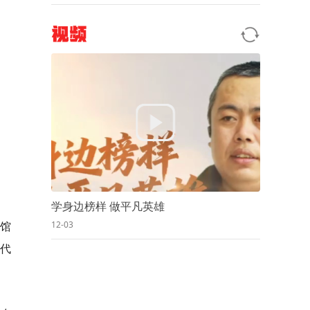
视频
学身边榜样 做平凡英雄
化馆
12-03
代