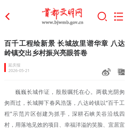
首页
百千工程绘新景 长城故里谱华章 八达
+
岭镇交出乡村振兴亮眼答卷
文明创建
延庆报
文明实践
2026-05-21
+
文明培育
巍巍长城作证，殷殷嘱托在心。两载光阴匆
未成年人思想道德建设
匆而过，长城脚下春风浩荡，八达岭镇以“百千工
+
榜样人物
程”示范片区创建为抓手，深耕石峡关谷沿线四
身边好人
村，用落地见效的项目、幸福洋溢的笑脸、宜居宜