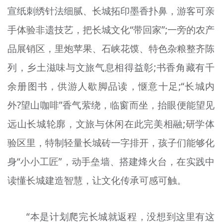
宣纸刺绣针法细腻、长城拓印墨香扑鼻，游客可亲
手体验非遗技艺，把长城文化“带回家”;一旁的农产
品展销区，里炮苹果、石峡花馍、特色杂粮整齐陈
列，乡土滋味与文旅气息相得益彰;书香角藏有千
余册图书，供游人歇脚品读，惬意十足;“长城内
外?望山咖啡”香气萦绕，临窗而坐，抬眼便能望见
远山长城轮廓，文旅与休闲在此完美相融;研学体
验区里，特制轻量长城砖一字排开，孩子们能够化
身“小小工匠”，动手垒墙、搭建烽火台，在实践中
读懂长城建造智慧，让文化传承可感可触。
“本是计划爬完长城就返程，没想到这里有这