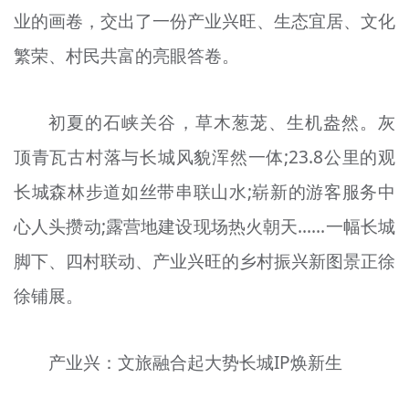
业的画卷，交出了一份产业兴旺、生态宜居、文化
文明评论
繁荣、村民共富的亮眼答卷。
北京宣传文化引导基金
宣传思想文化人才
初夏的石峡关谷，草木葱茏、生机盎然。灰
专题
顶青瓦古村落与长城风貌浑然一体;23.8公里的观
+
长城森林步道如丝带串联山水;崭新的游客服务中
资料库
心人头攒动;露营地建设现场热火朝天……一幅长城
脚下、四村联动、产业兴旺的乡村振兴新图景正徐
徐铺展。
产业兴：文旅融合起大势长城IP焕新生