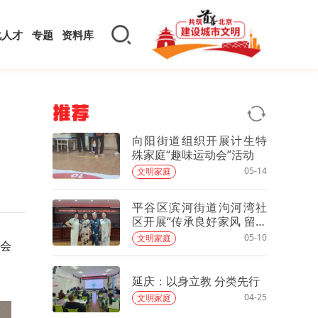
化人才
专题
资料库
推荐
向阳街道组织开展计生特
殊家庭“趣味运动会”活动
05-14
文明家庭
平谷区滨河街道泃河湾社
区开展“传承良好家风 留下
最美笑容”母亲节摄影留念
05-10
文明家庭
会
主题活动
。
延庆：以身立教 分类先行
04-25
文明家庭