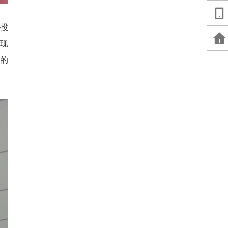
投
现
的