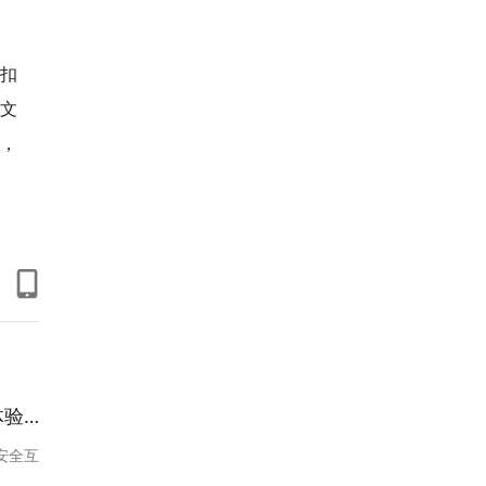
“扣
;文
，
科普
安全互