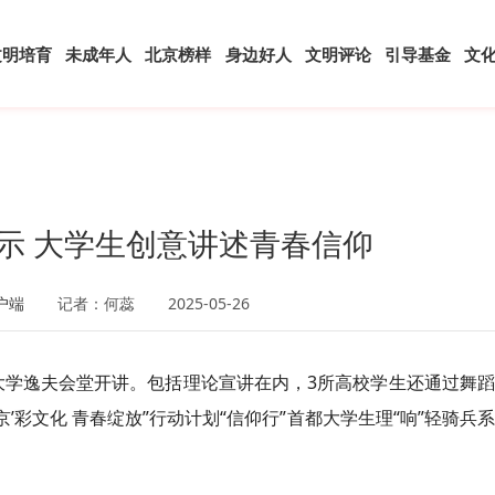
文明培育
未成年人
北京榜样
身边好人
文明评论
引导基金
文
示 大学生创意讲述青春信仰
户端
记者：何蕊
2025-05-26
民大学逸夫会堂开讲。包括理论宣讲在内，3所高校学生还通过舞
’
彩
文化 青春绽放”行动计划“信仰行”首都大学生理“响”轻骑兵