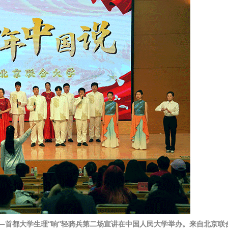
——首都大学生理“响”轻骑兵第二场宣讲在中国人民大学举办。来自北京联