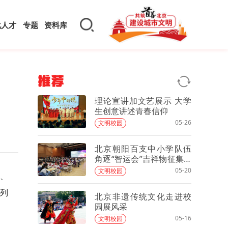
化人才
专题
资料库
推荐
理论宣讲加文艺展示 大学
生创意讲述青春信仰
05-26
文明校园
北京朝阳百支中小学队伍
角逐“智运会”吉祥物征集AI
创意作品
05-20
文明校园
蹈、
系列
北京非遗传统文化走进校
园展风采
05-16
文明校园