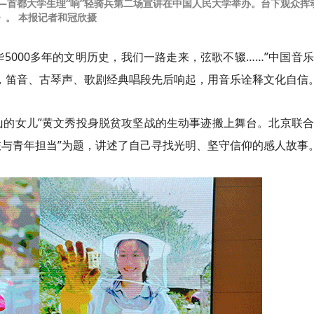
——首都大学生理“响”轻骑兵第二场宣讲在中国人民大学举办。台下观众挥
》。 本报记者和冠欣摄
5000多年的文明历史，我们一路走来，弦歌不辍……”中国音
后，笛音、古琴声、歌剧经典唱段先后响起，用音乐诠释文化自信
山的女儿”黄文秀投身脱贫攻坚战的生动事迹搬上舞台。北京联
旅与青年担当”为题，讲述了自己寻找光明、坚守信仰的感人故事