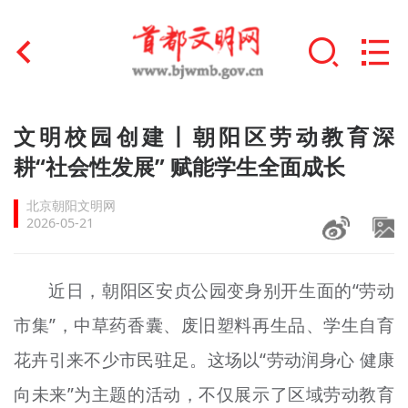
首页
文明校园创建丨朝阳区劳动教育深
+
耕“社会性发展” 赋能学生全面成长
文明创建
北京朝阳文明网
文明实践
2026-05-21
+
文明培育
近日，朝阳区安贞公园变身别开生面的“劳动
未成年人思想道德建设
市集”，中草药香囊、废旧塑料再生品、学生自育
+
榜样人物
花卉引来不少市民驻足。这场以“劳动润身心 健康
身边好人
向未来”为主题的活动，不仅展示了区域劳动教育