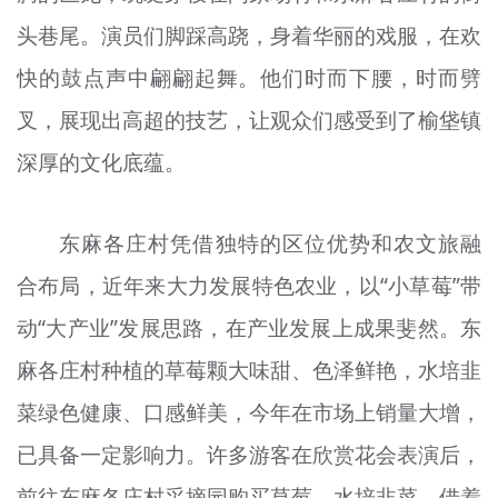
头巷尾。演员们脚踩高跷，身着华丽的戏服，在欢
快的鼓点声中翩翩起舞。他们时而下腰，时而劈
叉，展现出高超的技艺，让观众们感受到了榆垡镇
深厚的文化底蕴。
东麻各庄村凭借独特的区位优势和农文旅融
合布局，近年来大力发展特色农业，以“小草莓”带
动“大产业”发展思路，在产业发展上成果斐然。东
麻各庄村种植的草莓颗大味甜、色泽鲜艳，水培韭
菜绿色健康、口感鲜美，今年在市场上销量大增，
已具备一定影响力。许多游客在欣赏花会表演后，
前往东麻各庄村采摘园购买草莓、水培韭菜，借着