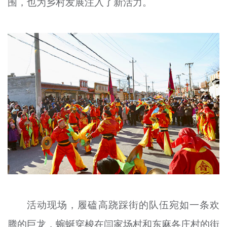
围，也为乡村发展注入了新活力。
文明评论
北京宣传文化引导基金
宣传思想文化人才
专题
+
资料库
活动现场，履磕高跷踩街的队伍宛如一条欢
腾的巨龙，蜿蜒穿梭在闫家场村和东麻各庄村的街