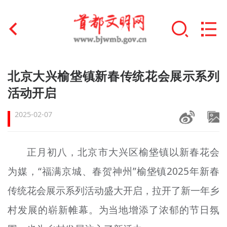
首页
北京大兴榆垡镇新春传统花会展示系列
+
活动开启
文明创建
2025-02-07
文明实践
+
文明培育
正月初八，北京市大兴区榆垡镇以新春花会
未成年人思想道德建设
为媒，“福满京城、春贺神州”榆垡镇2025年新春
+
榜样人物
传统花会展示系列活动盛大开启，拉开了新一年乡
村发展的崭新帷幕。为当地增添了浓郁的节日氛
身边好人