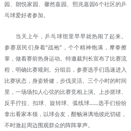
园、朗悦家园、馨然嘉园、熙兆嘉园6个社区的乒
乓球爱好者参加。
当天上午，乒乓球馆里早早就热闹了起来。
参赛居民们身着“战袍”，个个精神饱满，摩拳擦
掌，做着赛前热身运动。特邀裁判长宣布了比赛流
程，明确比赛规则。分组后，参赛选手们迅速进入
比赛状态，身姿矫健，步伐灵活。三个小时的时间
里，一场场扣人心弦的比赛竞相上演。上步搓球、
反手拧拉、扣球、旋转球、弧线球……选手们纷纷
拿出看家本领，以球会友，酣畅淋漓地彼此切磋，
不时激起周边围观群众的阵阵掌声。