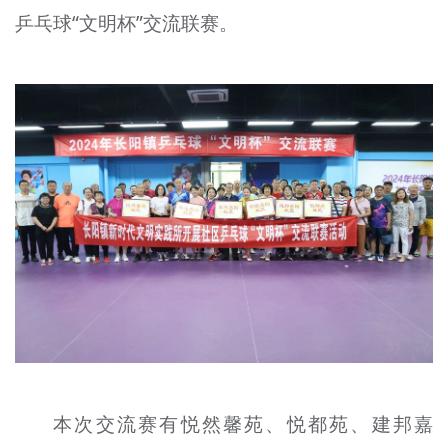
乒乓球“文明杯”交流联赛。
文明评论
北京宣传文化引导基金
宣传思想文化人才
专题
+
资料库
本次交流赛有悦然馨苑、悦都苑、建邦嘉