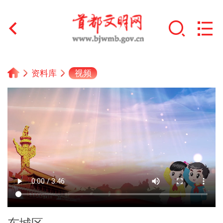
首页
视频
资料库
+
文明创建
文明实践
+
文明培育
未成年人思想道德建设
+
榜样人物
身边好人
东城区