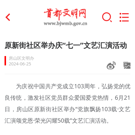
首页
原新街社区举办庆“七一”文艺汇演活动
+
文明创建
房山区文明办
2024-06-25
文明实践
+
文明培育
为庆祝中国共产党成立103周年，弘扬党的优
良传统，激发社区党员群众爱国爱党热情，6月21
未成年人思想道德建设
日，房山区原新街社区举办“党旗飘扬103载·文艺
+
榜样人物
汇演颂党恩·荣光闪耀50载”文艺汇演活动。
身边好人