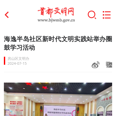
首页
海逸半岛社区新时代文明实践站举办圈
+
鼓学习活动
文明创建
房山区文明办
文明实践
2024-07-15
+
文明培育
未成年人思想道德建设
+
榜样人物
身边好人