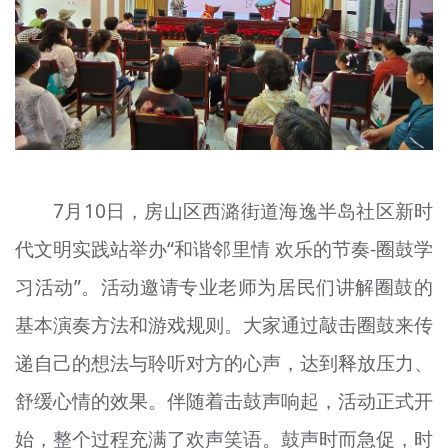
文明评论
北京宣传文化引导基金
宣传思想文化人才
专题
+
7月10日，房山区西潞街道海逸半岛社区新时
资料库
代文明实践站举办“和谐邻里情 欢乐的节奏-圈鼓学
习活动”。活动邀请专业老师为居民们讲解圈鼓的
基本演奏方法和游戏规则。大家通过敲击圈鼓来传
递自己的想法与聆听对方的心声，达到释放压力、
舒缓心情的效果。伴随着击鼓声响起，活动正式开
始，整个过程充满了欢声笑语。鼓声时而急促，时