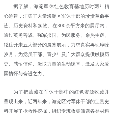
文明评论
据了解，海淀军休红色教育基地历时两年精
心筹建，汇集了大量海淀区军休干部的珍贵革命事
北京宣传文化引导基金
迹、历史资料和实物。在300余平方米的展厅内，
宣传思想文化人才
通过英勇善战、强军报国、为民服务、余热生辉、
专题
继往开来五大部分的展览展示，力求真实再现峥嵘
+
岁月，为党员干部、青少年及广大群众提供触摸历
资料库
史、感悟信仰、汲取力量的生动课堂，激发大家爱
国情怀与奋进之力。
为了把蕴藏在军休干部中的红色资源收藏并
呈现出来，近两年来，海淀区对军休干部的宝贵史
料开展了抢救性挖掘，组织专班收集筛选各类材料