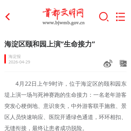
首页
海淀区颐和园上演“生命接力”
+
文明创建
海淀报
2026-04-29
文明实践
+
文明培育
4月22日上午9时许，位于海淀区的颐和园东
堤上演一场与死神赛跑的生命接力：一名老年游客
未成年人思想道德建设
突发心梗倒地、意识丧失，中外游客联手施救、景
+
榜样人物
区人员快速响应、医院开通绿色通道，环环相扣、
身边好人
无缝衔接，最终让患者成功脱险。