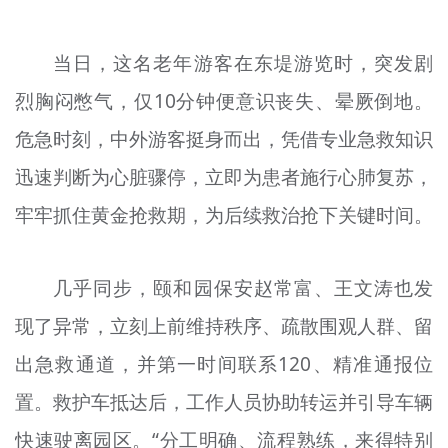
文明评论
当日，这名老年游客在东堤游览时，突发剧
北京宣传文化引导基金
烈胸闷憋气，仅10分钟便意识丧失、晕厥倒地。
宣传思想文化人才
危急时刻，中外游客挺身而出，凭借专业急救知识
专题
迅速判断为心脏骤停，立即为患者施行心肺复苏，
+
牢牢抓住黄金抢救期，为后续救治抢下关键时间。
资料库
几乎同步，颐和园保安赵常富、王文涛也发
现了异常，立刻上前维持秩序、疏散围观人群、留
出急救通道，并第一时间联系120、精准通报位
置。救护车抵达后，工作人员协助转运并引导车辆
快速驶离园区。“分工明确、流程熟练，来得特别