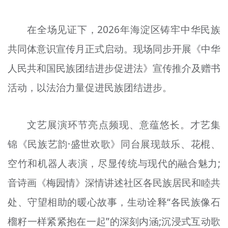
文明评论
在全场见证下，2026年海淀区铸牢中华民族
北京宣传文化引导基金
共同体意识宣传月正式启动。现场同步开展《中华
宣传思想文化人才
人民共和国民族团结进步促进法》宣传推介及赠书
专题
活动，以法治力量促进民族团结进步。
+
资料库
文艺展演环节亮点频现、意蕴悠长。才艺集
锦《民族艺韵·盛世欢歌》同台展现鼓乐、花棍、
空竹和机器人表演，尽显传统与现代的融合魅力;
音诗画《梅园情》深情讲述社区各民族居民和睦共
处、守望相助的暖心故事，生动诠释“各民族像石
榴籽一样紧紧抱在一起”的深刻内涵;沉浸式互动歌