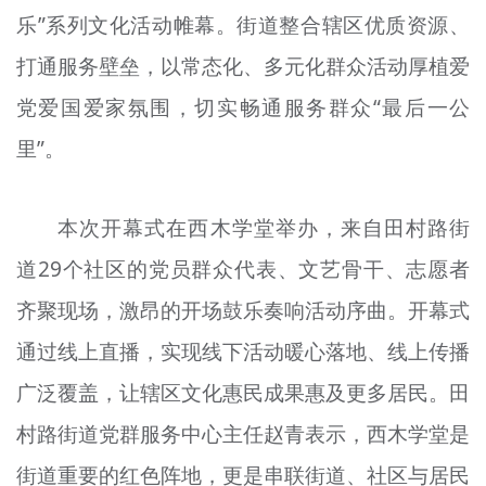
乐”系列文化活动帷幕。街道整合辖区优质资源、
文明评论
打通服务壁垒，以常态化、多元化群众活动厚植爱
北京宣传文化引导基金
党爱国爱家氛围，切实畅通服务群众“最后一公
宣传思想文化人才
里”。
专题
+
本次开幕式在西木学堂举办，来自田村路街
资料库
道29个社区的党员群众代表、文艺骨干、志愿者
齐聚现场，激昂的开场鼓乐奏响活动序曲。开幕式
通过线上直播，实现线下活动暖心落地、线上传播
广泛覆盖，让辖区文化惠民成果惠及更多居民。田
村路街道党群服务中心主任赵青表示，西木学堂是
街道重要的红色阵地，更是串联街道、社区与居民