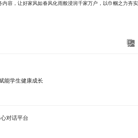
务内容，
让
好家风如春风化雨般浸润千家万户，以巾帼之力夯实
划赋能学生健康成长
同心对话平台