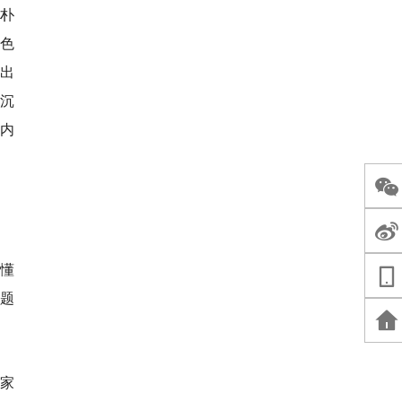
朴
色
唱出
童沉
内
懂
主题
家