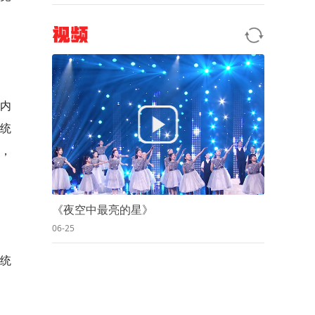
视频
内
统
，
《夜空中最亮的星》
06-25
统