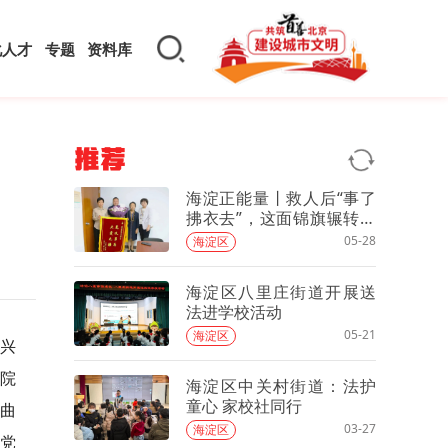
化人才
专题
资料库
推荐
海淀正能量丨救人后“事了
拂衣去”，这面锦旗辗转一
个多月找到了他
05-28
海淀区
海淀区八里庄街道开展送
法进学校活动
05-21
海淀区
新兴
院
海淀区中关村街道：法护
童心 家校社同行
戏曲
03-27
海淀区
以党