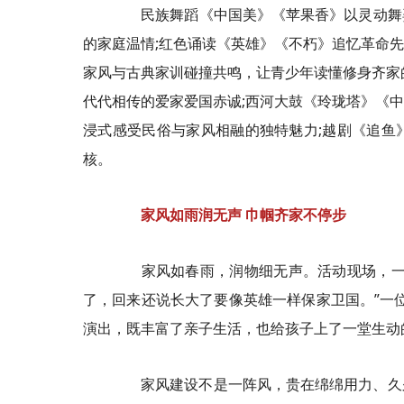
民族舞蹈《中国美》《苹果香》以灵动舞姿
的家庭温情;红色诵读《英雄》《不朽》追忆革命
家风与古典家训碰撞共鸣，让青少年读懂修身齐家
代代相传的爱家爱国赤诚;西河大鼓《玲珑塔》《
浸式感受民俗与家风相融的独特魅力;越剧《
追鱼
核。
家风如雨润无声 巾帼齐家不停步
家风如春雨，润物细无声。活动现场，一位
了，回来还说长大了要像英雄一样保家卫国。”一
演出，既丰富了亲子生活，也给孩子上了一堂生动
家风建设不是一阵风，贵在绵绵用力、久久为