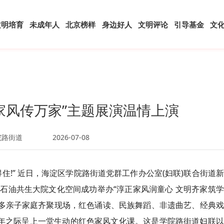
文明培育
未成年人
北京榜样
身边好人
文明评论
引导基金
文
家风传万家”主题展演温情上演
院路街道
2026-07-08
!” 近日，海淀区学院路街道党群工作办公室(妇联)联合街道
石油共生大院文化空间成功举办“
淳正
家风
润
童心 文明齐家
筑
学
众多亲子家庭齐聚现场，红色诵读、民族舞蹈、非遗曲艺、经典
周年之际呈上一堂生动的红色家风文化课。这是学院路街道妇联