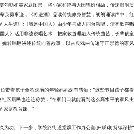
勾勒和美家庭图景，将小家和睦与大国锦绣相融，传递温润质
先辈英勇事迹，《将进酒》
品读
传统修身智慧，朗朗诵读声中，红
的人生道理;《我是中国人》由少年与成人同台演唱，清亮歌声
中国人》活用非遗说唱艺术，把家教道理融入传统曲艺，长辈孩
》婉转唱腔讲述传统向
善
故事，以古典戏曲传递
守
正崇德的家风
带着孩子全程观演的年轻妈妈深有感触：“这些节目孩子都看
位社区居民也连连称赞：“在家门口就能看到这么高水平的家风
的家庭教育课。”
功。下一步，学院路街道党群工作办公室(妇联)将持续深耕“