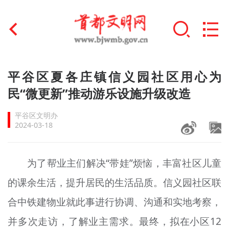
首页
平谷区夏各庄镇信义园社区用心为
+
民“微更新”推动游乐设施升级改造
文明创建
平谷区文明办
文明实践
2024-03-18
+
文明培育
为了帮业主们解决“带娃”烦恼，丰富社区儿童
未成年人思想道德建设
的课余生活，提升居民的生活品质。信义园社区联
+
榜样人物
合中铁建物业就此事进行协调、沟通和实地考察，
身边好人
并多次走访，了解业主需求。最终，拟在小区12