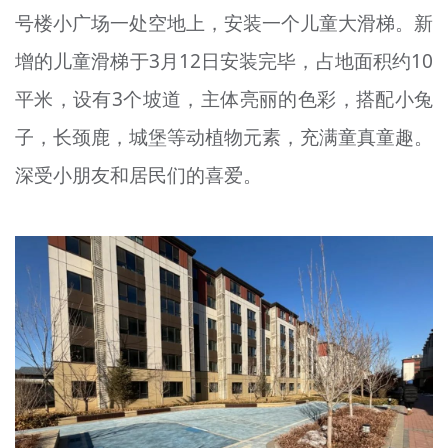
号楼小广场一处空地上，安装一个儿童大滑梯。新
文明评论
增的儿童滑梯于3月12日安装完毕，占地面积约10
北京宣传文化引导基金
平米，设有3个坡道，主体亮丽的色彩，搭配小兔
宣传思想文化人才
子，长颈鹿，城堡等动植物元素，充满童真童趣。
专题
深受小朋友和居民们的喜爱。
+
资料库