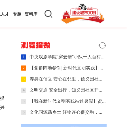
化人才
专题
资料库
浏览指数
中央戏剧学院“穿云箭”小队千人百村暑期实践：红色文化可感可触，文创“小楼”萌动山乡
1
【党群阵地@你|新时代文明实践】开营第四天｜执笔忆研学，动手探科学，解锁夏日多彩时光
2
养身在信义 安心在邻里，信义园社区立秋养生专场来啦
3
文明交通 安全出行，知义园社区开展电动车交通安全宣传活动
4
。提
【我在新时代文明实践站过暑假】贤王庄村开展“寻找赛博坦星球”青少年科普活动
5
兴
文化同源话乡土 好物连心促交融，夏各庄镇团委开展京津冀红领巾夏令营乡土好物分享会
6