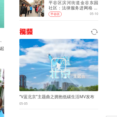
平谷区滨河街道金谷东园
社区：法律服务进网格 满
足居民法律需求
05-10
平谷区
视频
诗、
起
“V蓝北京”主题曲之拥抱低碳生活MV发布
05-05