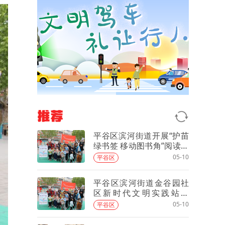
推荐
平谷区滨河街道开展“护苗
绿书签 移动图书角”阅读活
动
05-10
平谷区
平谷区滨河街道金谷园社
区新时代文明实践站开
展“护苗绿书签 移动图书
05-10
平谷区
角”阅读活动