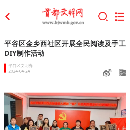
首页
平谷区金乡西社区开展全民阅读及手工
+
DIY制作活动
文明创建
平谷区文明办
文明实践
2024-04-24
+
文明培育
未成年人思想道德建设
+
榜样人物
身边好人