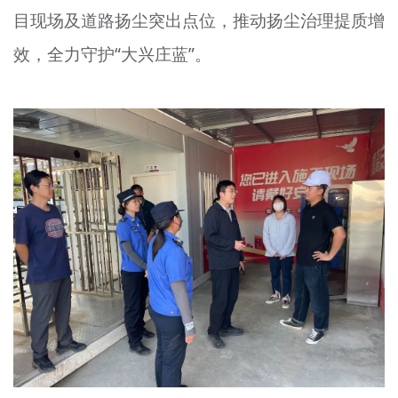
目现场及道路扬尘突出点位，推动扬尘治理提质增
文明评论
效，全力守护“大兴庄蓝”。
北京宣传文化引导基金
宣传思想文化人才
专题
+
资料库