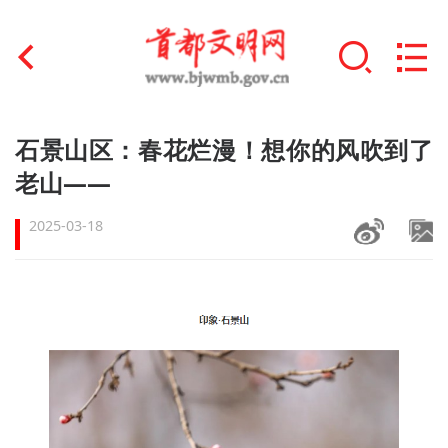
首页
石景山区：春花烂漫！想你的风吹到了
+
老山——
文明创建
2025-03-18
文明实践
+
文明培育
未成年人思想道德建设
+
榜样人物
身边好人