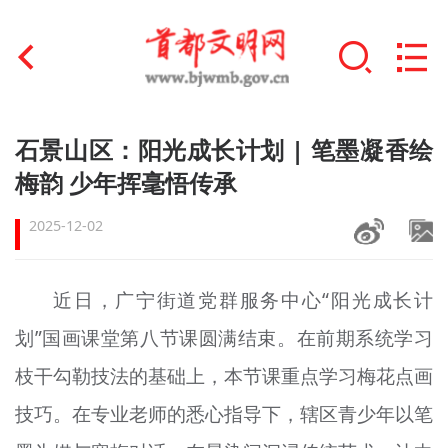
首页
石景山区：阳光成长计划 | 笔墨凝香绘
+
梅韵 少年挥毫悟传承
文明创建
2025-12-02
文明实践
+
文明培育
近日，广宁街道党群服务中心“阳光成长计
未成年人思想道德建设
划”国画课堂第八节课圆满结束。在前期系统学习
+
榜样人物
枝干勾勒技法的基础上，本节课重点学习梅花点画
技巧。在专业老师的悉心指导下，辖区青少年以笔
身边好人