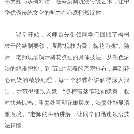
墨为媒与寒梅对话，在晕染间沉浸传统艺术，让中
文明评论
华优秀传统文化的魅力在心底悄然绽放。
北京宣传文化引导基金
课堂开始，老师首先带领同学们回顾了梅树
宣传思想文化人才
枝干的绘制要领，强调“梅枝为骨，梅花为魂”。随
专题
后，老师现场演示梅花点画的具体技法，从墨色浓
+
资料库
淡的精准把控，到“五出”花瓣的疏密排布，再到花
心点染的精妙处理，每一个步骤都讲解得深入浅
出，示范得细致入微。“点梅需落笔轻如蝶翼，收
笔快若惊鸿，重墨处可塑花瓣层次，淡墨处能显清
雅意境。”老师的生动讲解，让同学们迅速领悟技
法精髓。