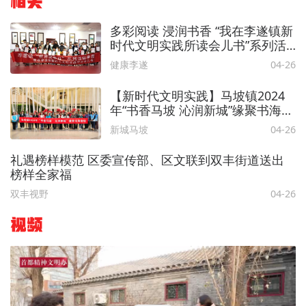
相关
多彩阅读 浸润书香 “我在李遂镇新
时代文明实践所读会儿书”系列活
动举办！
健康李遂
04-26
【新时代文明实践】马坡镇2024
年“书香马坡 沁润新城”缘聚书海活
动精彩回顾！
新城马坡
04-26
礼遇榜样模范 区委宣传部、区文联到双丰街道送出
榜样全家福
双丰视野
04-26
视频