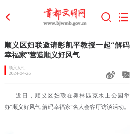
首页
顺义区妇联邀请彭凯平教授一起“解码
+
幸福家”营造顺义好风气
文明创建
顺义女性
文明实践
2024-04-26
+
文明培育
近日，顺义区妇联在奥林匹克水上公园举
未成年人思想道德建设
办“顺义好风气 解码幸福家”名人会客厅访谈活动。
+
榜样人物
身边好人