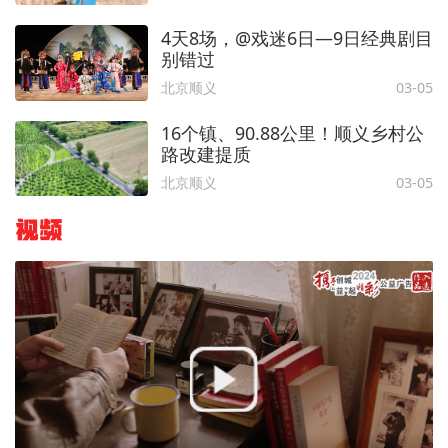
4天8场，@戏迷6日—9日经典剧目
别错过
北京顺义
03-05
16个镇、90.88公里！顺义乡村公
路改建提质
北京顺义
03-05
视频