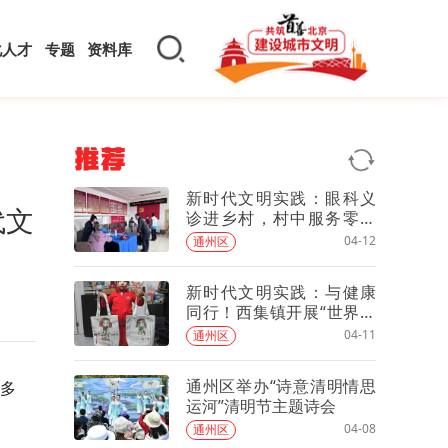
化人才
专题
资料库
推荐
新时代文明实践：眼科义
代文
诊进乡村，村中服务零距
离
04-12
通州区
新时代文明实践：与健康
同行！西集镇开展“世界卫
生日”主题活动
04-11
通州区
通州区举办“诗意清明情思
富多
运河”清明节主题诗会
04-08
通州区