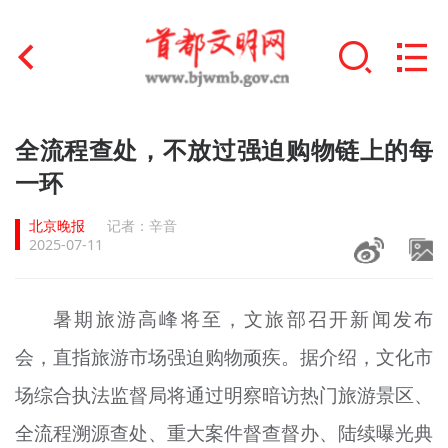
首页
全流程查处，不放过强迫购物链上的每
+
一环
文明创建
北京晚报
记者：辛音
文明实践
2025-07-11
+
文明培育
暑期旅游高峰将至，文旅部召开新闻发布
未成年人思想道德建设
会，直指旅游市场强迫购物顽疾。据介绍，文化市
+
榜样人物
场综合执法监督局将通过明察暗访热门旅游景区、
身边好人
全流程溯源查处、重大案件督查督办、陆续曝光典