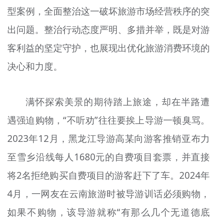
型案例，全面整治这一破坏旅游市场经营秩序的突
文明评论
出问题。整治行动态度严明、多措并举，既是对游
北京宣传文化引导基金
客利益的坚定守护，也展现出优化旅游消费环境的
宣传思想文化人才
决心和力度。
专题
+
满怀探索美景的期待踏上旅途，却在半路遭
资料库
遇强迫购物，“不听劝”往往要挨上导游一顿臭骂。
2023年12月，黑龙江导游高某向游客推销亚布力
至雪乡沿线每人1680元的自费项目套票，并直接
将2名拒绝购买自费项目的游客赶下了车。2024年
4月，一网友在云南旅游时被导游训话必须购物，
如果不购物，该导游就称“有那么几个无道德底