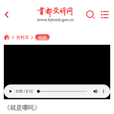
首页
视频
资料库
+
文明创建
文明实践
+
文明培育
未成年人思想道德建设
+
榜样人物
《就是哪吒》
身边好人