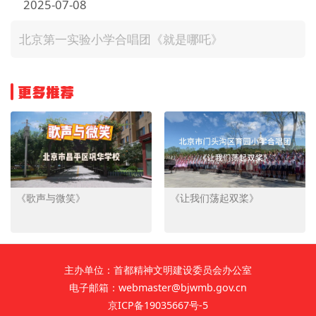
2025-07-08
文明评论
北京第一实验小学合唱团《就是哪吒》
北京宣传文化引导基金
宣传思想文化人才
更多推荐
专题
+
资料库
《歌声与微笑》
《让我们荡起双桨》
主办单位：首都精神文明建设委员会办公室
电子邮箱：webmaster@bjwmb.gov.cn
京ICP备19035667号-5