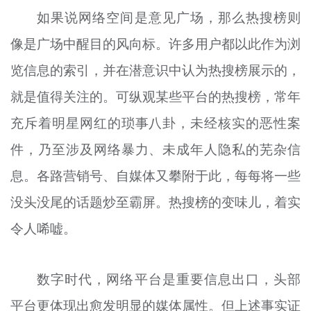
文明评论
如果说网络空间是意见广场，那么热搜榜则
像是广场中醒目的风向标。许多用户都以此作为浏
北京宣传文化引导基金
览信息的索引，并在潜意识中认为热搜榜展示的，
宣传思想文化人才
就是值得关注的。可纵观某些平台的热搜榜，常年
专题
充斥着明星网红的琐事八卦，未经核实的恶性案
+
件，乃至涉及网络暴力、未成年人隐私的芜杂信
资料库
息。各路营销号、自媒体又攀附于此，每每将一些
没头没尾的话题炒至霸屏。热搜榜的变味儿，着实
令人唏嘘。
数字时代，网络平台是重要信息出口，头部
平台更体现出愈发明显的媒体属性。但上述事实证