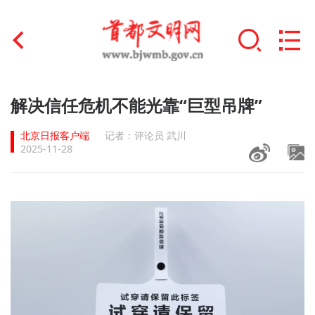
首页
解决信任危机不能光靠“巨型吊牌”
+
文明创建
北京日报客户端
记者：评论员 武川
2025-11-28
文明实践
+
文明培育
未成年人思想道德建设
+
榜样人物
身边好人