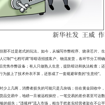
但那不过是老式的玩法。如今，从编写作弊程序、烧录芯片、生
私人订制”“七档可调”等暗语招揽客户、物流发货，各环节分工明
聊后兜售作弊设备；有人只做熟人生意，提防暗访和执法检查；
行为披上了技术外衣不算，还形成了一套规避审查的“生意经”。
时少上几两，消费者损失的可能只是几块钱；但在黄金回收中，
货品交易中，地磅一旦被远程操控，一笔交易的差价甚至可达数
银的损失；“违规秤”流入市场，相当于把老实经营者架在不公