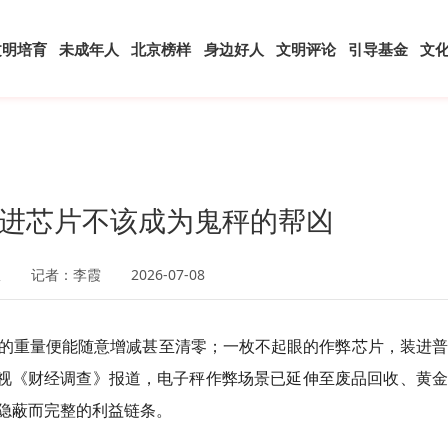
文明培育
未成年人
北京榜样
身边好人
文明评论
引导基金
文
进芯片不该成为鬼秤的帮凶
报
记者：李霞
2026-07-08
的重量便能随意增减甚至清零；一枚不起眼的作弊芯片，装进普
央视《财经调查》报道，电子秤作弊场景已延伸至废品回收、黄
隐蔽而完整的利益链条。