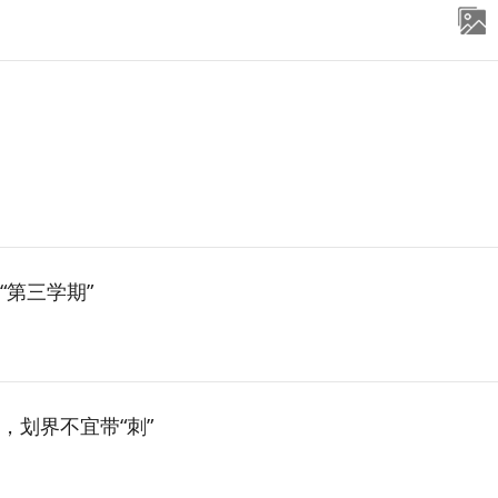
第三学期”
，划界不宜带“刺”