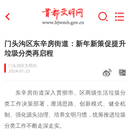
首页
门头沟区东辛房街道：新年新策促提升
+
垃圾分类再启程
文明创建
门头沟区文明办
文明实践
2024-01-23
+
文明培育
东辛房街道深入贯彻市、区两级生活垃圾分
未成年人思想道德建设
类工作决策部署，厘清思路、创新模式、健全机
+
榜样人物
制、强化源头治理、培养文明习惯，统筹推进垃圾
身边好人
分类工作不断走深走实。