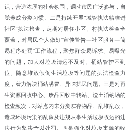
识，营造浓厚的社会氛围，调动市民广泛参与，自
文明评论
觉养成分类习惯。二是持续开展“城管执法精准进
北京宣传文化引导基金
社区”执法检查，定期对居住小区、村执法检查全
宣传思想文化人才
覆盖，对居民个人做好“宣传警告—社区服务—简
专题
易程序处罚”工作流程，聚焦群众易诉求、易曝光
+
的问题，加大对垃圾清运不及时、桶站管护不到
资料库
位、随意堆放倾倒生活垃圾等问题的执法检查力
度，着力解决桶站满冒、异味扰民问题。三是对再
生资源回收中心、废品回收中转站、渣土消纳场的
检查频次，对站点内未分类贮存物品、乱堆乱放，
造成环境污染的乱象及违规从事生活垃圾收运的违
法行为坚决予以处罚。四是强化对垃圾来源的收