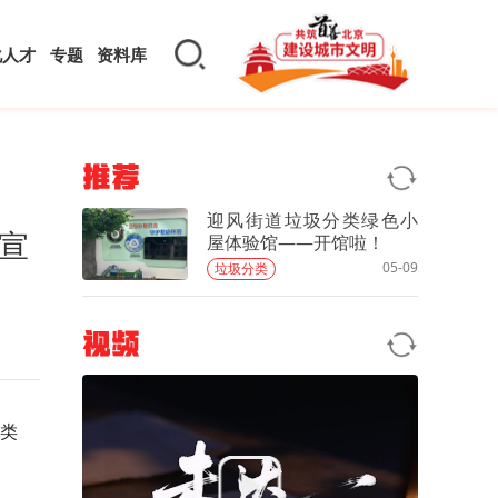
化人才
专题
资料库
推荐
迎风街道垃圾分类绿色小
宣
屋体验馆——开馆啦！
05-09
垃圾分类
视频
分类